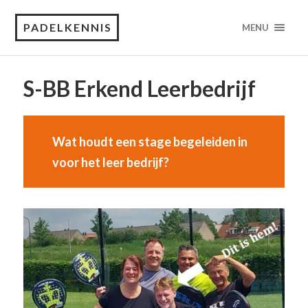
PADELKENNIS
MENU
S-BB Erkend Leerbedrijf
Wat houdt een stage begeleiden in
voor het leer bedrijf?